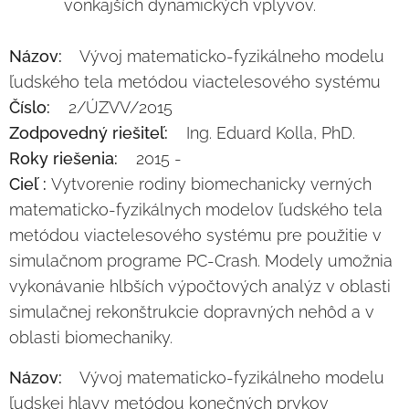
vonkajších dynamických vplyvov.
Názov:
Vývoj matematicko-fyzikálneho modelu
ľudského tela metódou viactelesového systému
Číslo:
2/ÚZVV/2015
Zodpovedný riešiteľ:
Ing. Eduard Kolla, PhD.
Roky riešenia:
2015 -
Cieľ :
Vytvorenie rodiny biomechanicky verných
matematicko-fyzikálnych modelov ľudského tela
metódou viactelesového systému pre použitie v
simulačnom programe PC-Crash. Modely umožnia
vykonávanie hlbších výpočtových analýz v oblasti
simulačnej rekonštrukcie dopravných nehôd a v
oblasti biomechaniky.
Názov:
Vývoj matematicko-fyzikálneho modelu
ľudskej hlavy metódou konečných prvkov