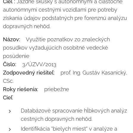
Cieľ :
Jazdné skúšky s autonómnymi a čiastočne
autonómnymi cestnými vozidlami pre potreby
získania údajov podstatných pre forenznú analýzu
dopravných nehôd.
Názov:
Využitie poznatkov zo znaleckých
posudkov vyžadujúcich osobitné vedecké
posúdenie
Číslo:
3/ÚZVV/2013
Zodpovedný riešiteľ:
prof. Ing. Gustáv Kasanický,
CSc.
Roky riešenia:
priebežne
Cieľ
Databázové spracovanie hĺbkových analýz
cestných dopravných nehôd.
Identifikácia "bielych miest" v analýze a