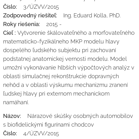
Číslo:
3/ÚZVV/2015
Zodpovedný riešiteľ:
Ing. Eduard Kolla, PhD.
Roky riešenia:
2015 -
Cieľ :
Vytvorenie škálovateľného a morfovateľného
matematicko-fyzikálneho MKP modelu hlavy
dospelého ľudského subjektu pri zachovaní
podstatnej anatomickej vernosti modelu. Model
umožní vykonávanie hlbších výpočtových analýz v
oblasti simulačnej rekonštrukcie dopravných
nehôd a v oblasti výskumu mechanizmu zranení
ľudskej hlavy pri externom mechanickom
namáhaní.
Názov:
Nárazové skúšky osobných automobilov
s biofidelickými figurínami chodcov
Číslo:
4/ÚZVV/2015