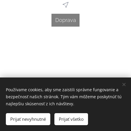
Doprava
Používame cookies, aby sme zaistili správne fungovanie a
bezpečnosť našich stránok. Tým vám môžeme poskytnúť tú
najlepšiu skúsenosť z ich návštevy.
Prijať nevyhnutné
Prijať všetko
Cookies