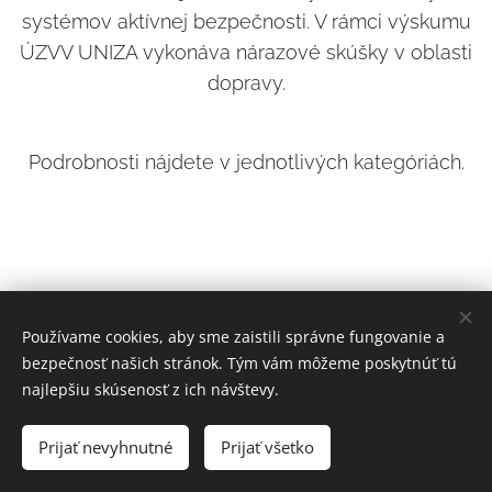
systémov aktívnej bezpečnosti. V rámci výskumu
ÚZVV UNIZA vykonáva nárazové skúšky v oblasti
dopravy.
Podrobnosti nájdete v jednotlivých kategóriách.
Používame cookies, aby sme zaistili správne fungovanie a
bezpečnosť našich stránok. Tým vám môžeme poskytnúť tú
najlepšiu skúsenosť z ich návštevy.
Prijať nevyhnutné
Prijať všetko
Cookies